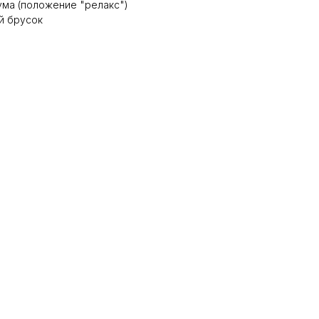
ма (положение "релакс")
й брусок