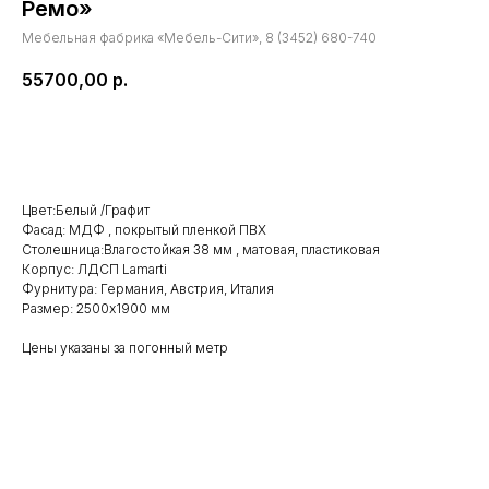
Ремо»
Мебельная фабрика «Мебель-Сити», 8 (3452) 680-740
55700,00
р.
В КОРЗИНУ
Цвет:Белый /Графит
Фасад: МДФ , покрытый пленкой ПВХ
Столешница:Влагостойкая 38 мм , матовая, пластиковая
Корпус: ЛДСП Lamarti
Фурнитура: Германия, Австрия, Италия
Размер: 2500х1900 мм
Цены указаны за погонный метр