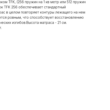
ом TFK, (256 пружин на 1 кв метр или 512 пружин
лок TFK 256 обеспечивает стандартный
рас в целом повторяет контуры лежащего на нем
ется ровным, что способствует восстановлению
еских изгибов.Высота матраса - 21 см.
г.