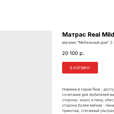
Матрас Real Mil
магазин "Мебельный дом" 2 эт
20 100
р.
В КОРЗИНУ
Новинка в серии Real - дост
сочетание для любителей ва
сторона;- кокос и пена, об
сторона более мягкая - пен
трикотаж, стеганный ультра