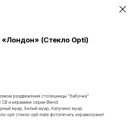
 «Лондон» (Cтекло Opti)
измом раздвижения столешницы "бабочка"
i СВ и керамике серии Blend.
рный муар, Белый муар, Капучино муар.
ло opti стекло opti mate фотопечать керамогранит