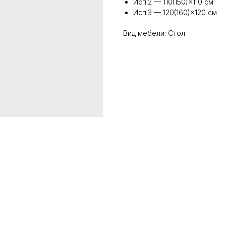
Исп.2 — 110(150)×110 см
Исп.3 — 120(160)×120 см
Вид мебели: Стол