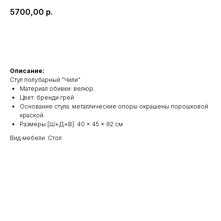
5700,00
р.
В КОРЗИНУ
Описание:
Стул полубарный "Чили"
Материал обивки: велюр.
Цвет: бренди грей
Основание стула: металлические опоры окрашены порошковой
краской.
Размеры [Ш×Д×В]: 40 × 45 × 92 см
Вид мебели: Стол