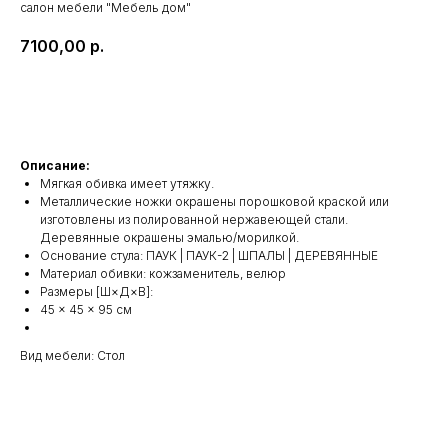
салон мебели "Мебель дом"
7100,00
р.
В КОРЗИНУ
Описание:
Мягкая обивка имеет утяжку.
Металлические ножки окрашены порошковой краской или
изготовлены из полированной нержавеющей стали.
Деревянные окрашены эмалью/морилкой.
Основание стула: ПАУК | ПАУК-2 | ШПАЛЫ | ДЕРЕВЯННЫЕ
Материал обивки: кожзаменитель, велюр
Размеры [Ш×Д×В]:
45 × 45 × 95 см
Вид мебели: Стол