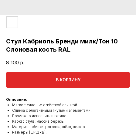
Стул Кабриоль Бренди милк/Тон 10
Слоновая кость RAL
8 100
р.
В КОРЗИНУ
Описание:
Мягкое сиденье с жёсткой спинкой.
Спинка с элегантными гнутыми элементами.
Возможно исполнить в патине.
Каркас стула: массив березы.
Материал обивки: рогожка, шёлк, велюр.
Размеры [Ш×Д×В]: